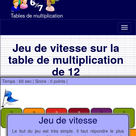
Tables de multiplication
Toggl
naviga
Jeu de vitesse sur la
table de multiplication
de 12
Temps :
60
sec | Score :
0
points |
?
?
?
?
?
?
Jeu de vitesse
Le but du jeu est très simple. Il faut répondre le plus
?