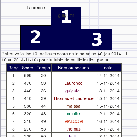
Laurence
guiguizn
Retrouve ici les 10 meilleurs score de la semaine 46 (du 2014-11-
10 au 2014-11-16) pour la table de multiplication par un
Rang
Score
Temps
Nom ou pseudo
date
1
599
20
14-11-2014
2
470
33
Laurence
15-11-2014
3
440
36
guiguizn
13-11-2014
4
410
39
Thomas et Laurence
15-11-2014
5
360
44
maïssa
15-11-2014
6
320
48
culotte
12-11-2014
7
310
49
MALCOM
16-11-2014
8
270
53
thomas
15-11-2014
9
220
60
kujiy
13-11-2014