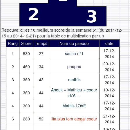
Retrouve ici les 10 meilleurs score de la semaine 51 (du 2014-12-
15 au 2014-12-21) pour la table de multiplication par un
Rang
Score
Temps
Nom ou pseudo
date
17-12-
1
530
27
sacha n°1
2014
20-12-
2
460
34
paupau
2014
17-12-
3
369
43
mathis
2014
Anouk + Mathieu = coeur
19-12-
4
360
44
d\'A ...
2014
17-12-
4
360
44
Mathis LOVE
2014
21-12-
6
280
52
ilia plus tom etegal coeur
2014
16-12-