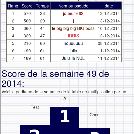
Rang
Score
Temps
Nom ou pseudo
date
1
570
23
joueur 662
13-12-2014
2
509
29
j
13-12-2014
3
360
44
le big big big BIG boss
10-12-2014
4
329
47
IDRIS
12-12-2014
5
210
60
nouuuuuu
08-12-2014
6
190
61
julia
11-12-2014
7
189
61
Julia la NUL
11-12-2014
Score de la semaine 49 de
2014:
Voici le podiume de la semaine de la table de multiplication par un
A
Test
Coco