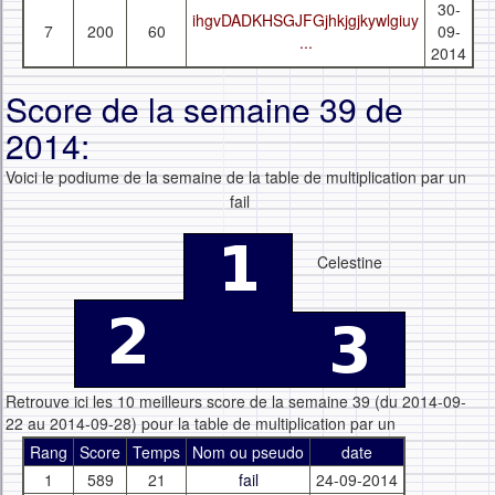
30-
ihgvDADKHSGJFGjhkjgjkywlgiuy
7
200
60
09-
...
2014
Score de la semaine 39 de
2014:
Voici le podiume de la semaine de la table de multiplication par un
fail
Celestine
Retrouve ici les 10 meilleurs score de la semaine 39 (du 2014-09-
22 au 2014-09-28) pour la table de multiplication par un
Rang
Score
Temps
Nom ou pseudo
date
1
589
21
fail
24-09-2014