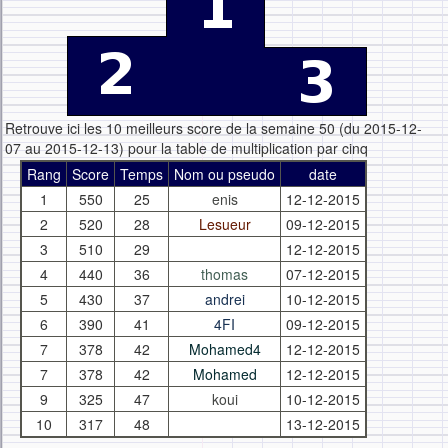
Retrouve ici les 10 meilleurs score de la semaine 50 (du 2015-12-
07 au 2015-12-13) pour la table de multiplication par cinq
Rang
Score
Temps
Nom ou pseudo
date
1
550
25
enis
12-12-2015
2
520
28
Lesueur
09-12-2015
3
510
29
12-12-2015
4
440
36
thomas
07-12-2015
5
430
37
andrei
10-12-2015
6
390
41
4FI
09-12-2015
7
378
42
Mohamed4
12-12-2015
7
378
42
Mohamed
12-12-2015
9
325
47
koui
10-12-2015
10
317
48
13-12-2015