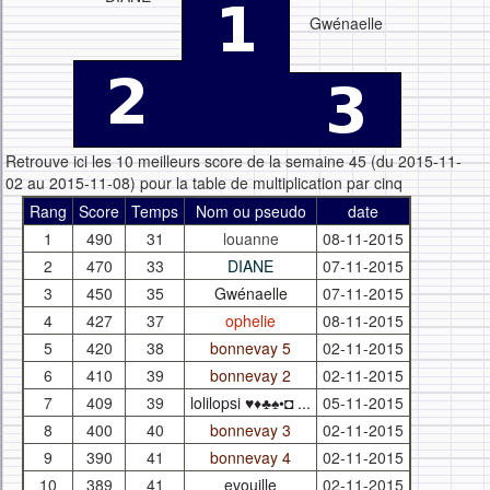
Gwénaelle
Retrouve ici les 10 meilleurs score de la semaine 45 (du 2015-11-
02 au 2015-11-08) pour la table de multiplication par cinq
Rang
Score
Temps
Nom ou pseudo
date
1
490
31
louanne
08-11-2015
2
470
33
DIANE
07-11-2015
3
450
35
Gwénaelle
07-11-2015
4
427
37
ophelie
08-11-2015
5
420
38
bonnevay 5
02-11-2015
6
410
39
bonnevay 2
02-11-2015
7
409
39
lolilopsi ♥♦♣♠•◘ ...
05-11-2015
8
400
40
bonnevay 3
02-11-2015
9
390
41
bonnevay 4
02-11-2015
10
389
41
evouille
02-11-2015