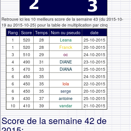
Retrouve ici les 10 meilleurs score de la semaine 43 (du 2015-10-
19 au 2015-10-25) pour la table de multiplication par cinq
Rang
Score
Temps
Nom ou pseudo
date
1
520
28
Leana
25-10-2015
1
520
28
Franck
20-10-2015
3
510
29
oc
24-10-2015
4
490
31
DIANE
23-10-2015
5
470
33
DIANA
25-10-2015
6
450
35
24-10-2015
6
450
35
lola
22-10-2015
6
450
35
serge
20-10-2015
9
430
37
antoine
25-10-2015
10
410
39
vandar
21-10-2015
Score de la semaine 42 de
2015: