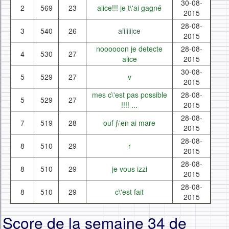
30-08-
2
569
23
alice!!! je t\'ai gagné
2015
28-08-
3
540
26
aliiiiiice
2015
noooooon je detecte
28-08-
4
530
27
alice
2015
30-08-
5
529
27
v
2015
mes c\'est pas possible
28-08-
5
529
27
!!!! ...
2015
28-08-
7
519
28
ouf j\'en ai mare
2015
28-08-
8
510
29
r
2015
28-08-
8
510
29
je vous izzi
2015
28-08-
8
510
29
c\'est fait
2015
Score de la semaine 34 de