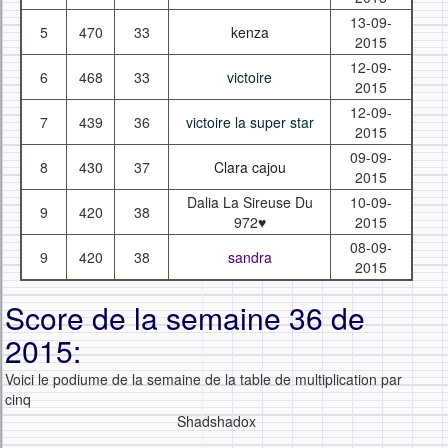
13-09-
5
470
33
kenza
2015
12-09-
6
468
33
victoire
2015
12-09-
7
439
36
victoire la super star
2015
09-09-
8
430
37
Clara cajou
2015
Dalia La Sireuse Du
10-09-
9
420
38
972♥
2015
08-09-
9
420
38
sandra
2015
Score de la semaine 36 de
2015:
Voici le podiume de la semaine de la table de multiplication par
cinq
Shadshadox