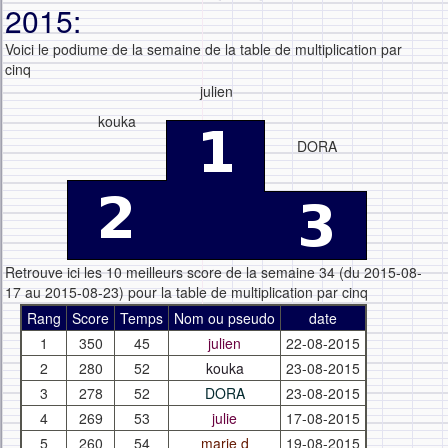
2015:
Voici le podiume de la semaine de la table de multiplication par
cinq
julien
kouka
DORA
Retrouve ici les 10 meilleurs score de la semaine 34 (du 2015-08-
17 au 2015-08-23) pour la table de multiplication par cinq
Rang
Score
Temps
Nom ou pseudo
date
1
350
45
julien
22-08-2015
2
280
52
kouka
23-08-2015
3
278
52
DORA
23-08-2015
4
269
53
julie
17-08-2015
5
260
54
marie d
19-08-2015