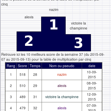
cinq
nazim
alexis
victoire la
champinne
Retrouve ici les 10 meilleurs score de la semaine 37 (du 2015-09-
07 au 2015-09-13) pour la table de multiplication par cinq
Rang
Score
Temps
Nom ou pseudo
date
10-09-
1
518
28
nazim
2015
08-09-
2
510
29
alexis
2015
12-09-
3
489
31
victoire la champinne
2015
07-09-
4
479
32
alexis
2015