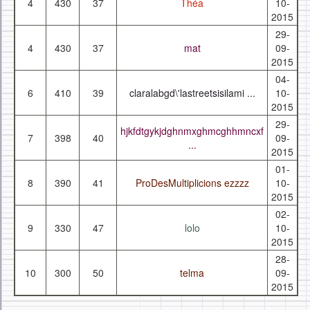
4
430
37
Théa
10-
2015
29-
4
430
37
mat
09-
2015
04-
6
410
39
claralabgd\'lastreetsisilami ...
10-
2015
29-
hjkfdtgykjdghnmxghmcghhmncxf
7
398
40
09-
...
2015
01-
8
390
41
ProDesMultiplicions ezzzz
10-
2015
02-
9
330
47
lolo
10-
2015
28-
10
300
50
telma
09-
2015