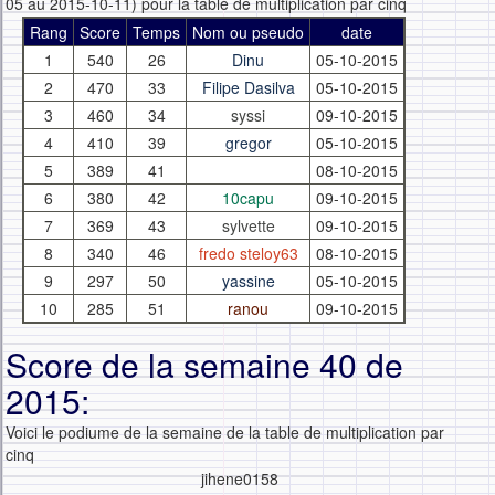
05 au 2015-10-11) pour la table de multiplication par cinq
Rang
Score
Temps
Nom ou pseudo
date
1
540
26
Dinu
05-10-2015
2
470
33
Filipe Dasilva
05-10-2015
3
460
34
syssi
09-10-2015
4
410
39
gregor
05-10-2015
5
389
41
08-10-2015
6
380
42
10capu
09-10-2015
7
369
43
sylvette
09-10-2015
8
340
46
fredo steloy63
08-10-2015
9
297
50
yassine
05-10-2015
10
285
51
ranou
09-10-2015
Score de la semaine 40 de
2015:
Voici le podiume de la semaine de la table de multiplication par
cinq
jihene0158