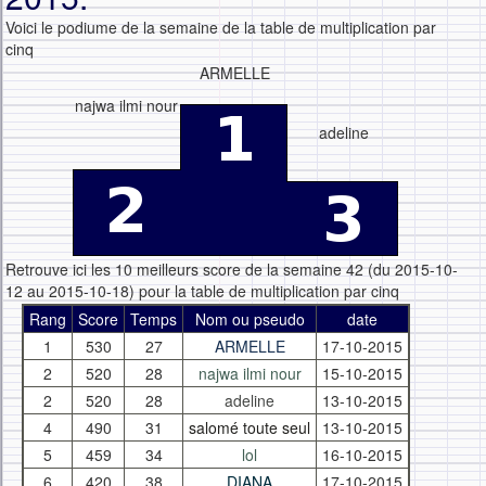
Voici le podiume de la semaine de la table de multiplication par
cinq
ARMELLE
najwa ilmi nour
adeline
Retrouve ici les 10 meilleurs score de la semaine 42 (du 2015-10-
12 au 2015-10-18) pour la table de multiplication par cinq
Rang
Score
Temps
Nom ou pseudo
date
1
530
27
ARMELLE
17-10-2015
2
520
28
najwa ilmi nour
15-10-2015
2
520
28
adeline
13-10-2015
4
490
31
salomé toute seul
13-10-2015
5
459
34
lol
16-10-2015
6
420
38
DIANA
17-10-2015