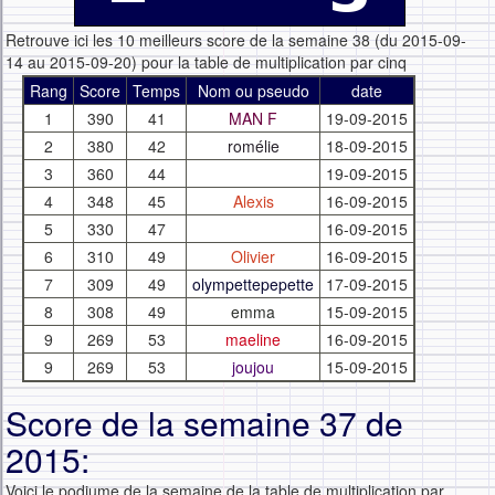
Retrouve ici les 10 meilleurs score de la semaine 38 (du 2015-09-
14 au 2015-09-20) pour la table de multiplication par cinq
Rang
Score
Temps
Nom ou pseudo
date
1
390
41
MAN F
19-09-2015
2
380
42
romélie
18-09-2015
3
360
44
19-09-2015
4
348
45
Alexis
16-09-2015
5
330
47
16-09-2015
6
310
49
Olivier
16-09-2015
7
309
49
olympettepepette
17-09-2015
8
308
49
emma
15-09-2015
9
269
53
maeline
16-09-2015
9
269
53
joujou
15-09-2015
Score de la semaine 37 de
2015:
Voici le podiume de la semaine de la table de multiplication par