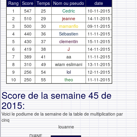
Rang
Score
Temps
Nom ou pseudo
date
1
547
25
Cedric
10-11-2015
2
510
29
jeanne
14-11-2015
3
500
30
mamanflo
09-11-2015
4
440
36
Sébastien
11-11-2015
5
430
37
clementin
15-11-2015
6
419
38
J
14-11-2015
7
389
41
aa
11-11-2015
8
310
49
wiam eslimani
13-11-2015
9
256
54
lol
12-11-2015
10
250
55
theo
11-11-2015
Score de la semaine 45 de
2015:
Voici le podiume de la semaine de la table de multiplication par
cinq
louanne
DIANE