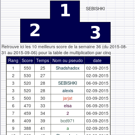
SEBISHKI
Retrouve ici les 10 meilleurs score de la semaine 36 (du 2015-08-
31 au 2015-09-06) pour la table de multiplication par cinq
Rang
Score
Temps
Nom ou pseudo
date
1
550
25
Shadshadox
02-09-2015
2
530
27
02-09-2015
3
520
28
SEBISHKI
06-09-2015
3
520
28
alexis
02-09-2015
5
500
30
jarjat
03-09-2015
6
470
33
elsa
06-09-2015
7
459
34
2
06-09-2015
8
409
39
bcd971
03-09-2015
9
388
41
a
02-09-2015