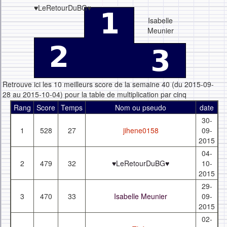
♥LeRetourDuBG♥
Isabelle
Meunier
Retrouve ici les 10 meilleurs score de la semaine 40 (du 2015-09-
28 au 2015-10-04) pour la table de multiplication par cinq
Rang
Score
Temps
Nom ou pseudo
date
30-
1
528
27
jihene0158
09-
2015
04-
2
479
32
♥LeRetourDuBG♥
10-
2015
29-
3
470
33
Isabelle Meunier
09-
2015
02-