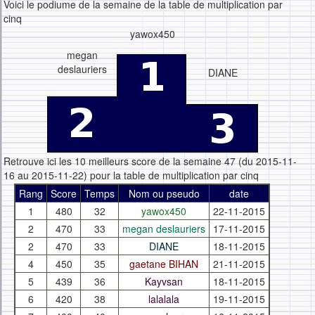
Voici le podiume de la semaine de la table de multiplication par
cinq
yawox450
megan
deslauriers
DIANE
Retrouve ici les 10 meilleurs score de la semaine 47 (du 2015-11-
16 au 2015-11-22) pour la table de multiplication par cinq
Rang
Score
Temps
Nom ou pseudo
date
1
480
32
yawox450
22-11-2015
2
470
33
megan deslauriers
17-11-2015
2
470
33
DIANE
18-11-2015
4
450
35
gaetane BIHAN
21-11-2015
5
439
36
Kayvsan
18-11-2015
6
420
38
lalalala
19-11-2015