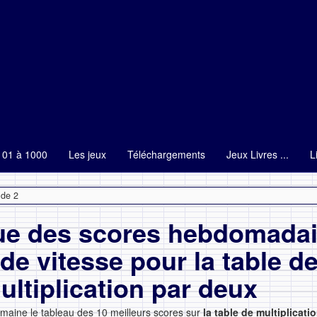
101 à 1000
Les jeux
Téléchargements
Jeux Livres ...
L
 de 2
ue des scores hebdomadai
 de vitesse pour la table d
ultiplication par deux
aine le tableau des 10 meilleurs scores sur
la table de multiplicati