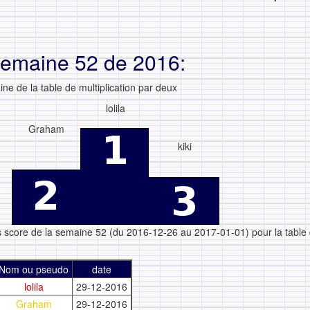
semaine 52 de 2016:
ne de la table de multiplication par deux
lolila
Graham
kiki
rs score de la semaine 52 (du 2016-12-26 au 2017-01-01) pour la table
Nom ou pseudo
date
lolila
29-12-2016
Graham
29-12-2016