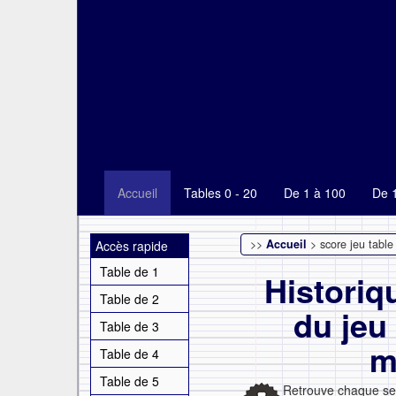
Accueil
Tables 0 - 20
De 1 à 100
De 
>>
Accueil
> score jeu table
Accès rapide
Table de 1
Historiq
Table de 2
du jeu
Table de 3
m
Table de 4
Table de 5
Retrouve chaque sem