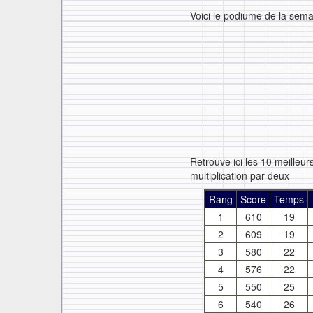
Voici le podiume de la semai
Retrouve ici les 10 meilleu
multiplication par deux
Rang
Score
Temps
1
610
19
2
609
19
3
580
22
4
576
22
5
550
25
6
540
26