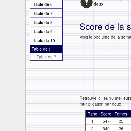
deux
.
Table de 6
Table de 7
Table de 8
Score de la 
Table de 9
Voici le podiume de la semai
Table de 10
Table de :
Retrouve ici les 10 meilleu
multiplication par deux
Rang
Score
Temps
1
547
25
2
540
26