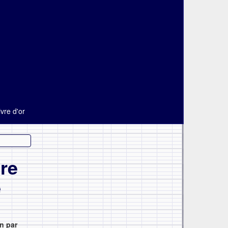
ivre d'or
re
e
on par