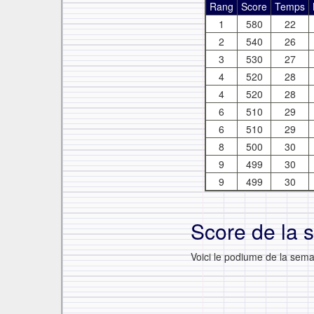
Rang
Score
Temps
1
580
22
2
540
26
3
530
27
4
520
28
4
520
28
6
510
29
6
510
29
8
500
30
9
499
30
9
499
30
Score de la 
Voici le podiume de la semai