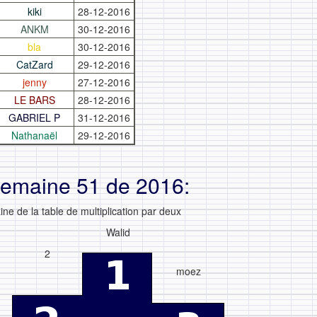
kiki
28-12-2016
ANKM
30-12-2016
bla
30-12-2016
CatZard
29-12-2016
jenny
27-12-2016
LE BARS
28-12-2016
GABRIEL P
31-12-2016
Nathanaël
29-12-2016
semaine 51 de 2016:
ne de la table de multiplication par deux
Walid
2
moez