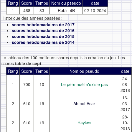
Rang
Score
Temps
Nom ou pseudo
date
1
468
33
Robin 4B
02-10-2024
Historique des années passées :
scores hebdomadaires de 2017
scores hebdomadaires de 2016
scores hebdomadaires de 2015
scores hebdomadaires de 2014
Le tableau des 100 meilleurs scores depuis la création du jeu. Les
scores
table de sept
:
Rang
Score
Temps
Nom ou pseudo
date
24-
1
700
10
Le père noël n'existe pas
08-
2018
16-
2
610
19
Ahmet Acar
03-
2017
28-
2
610
19
Haykos
10-
2013