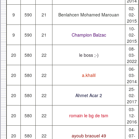
2014
02-
9
590
21
Benlahcen Mohamed Marouan
02-
2015
10-
9
590
21
Champion Balzac
02-
2015
08-
20
580
22
le boss ;-)
03-
2022
06-
20
580
22
a.khalil
03-
2014
25-
20
580
22
Ahmet Acar 2
02-
2017
03-
20
580
22
romain le bg de tsm
12-
2016
04-
20
580
22
ayoub braouel 49
07-