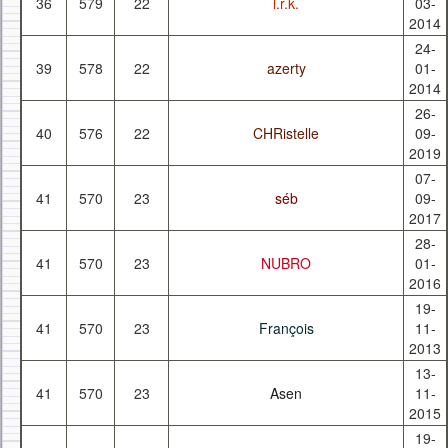
36
579
22
l.r.k.
03-
2014
24-
39
578
22
azerty
01-
2014
26-
40
576
22
CHRistelle
09-
2019
07-
41
570
23
séb
09-
2017
28-
41
570
23
NUBRO
01-
2016
19-
41
570
23
François
11-
2013
13-
41
570
23
Asen
11-
2015
19-