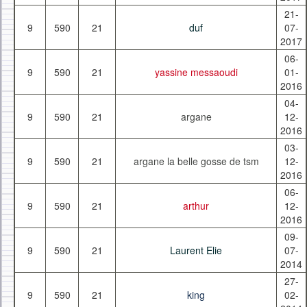
21-
9
590
21
duf
07-
2017
06-
9
590
21
yassine messaoudi
01-
2016
04-
9
590
21
argane
12-
2016
03-
9
590
21
argane la belle gosse de tsm
12-
2016
06-
9
590
21
arthur
12-
2016
09-
9
590
21
Laurent Elie
07-
2014
27-
9
590
21
king
02-