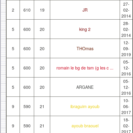
27-
2
610
19
JR
02-
2014
28-
5
600
20
king 2
02-
2014
12-
5
600
20
THOmas
09-
2019
05-
5
600
20
romain le bg de tsm (g les c ...
12-
2016
05-
5
600
20
ARGANE
12-
2016
10-
9
590
21
ibraguim ayoub
06-
2017
18-
9
590
21
ayoub braouel
02-
2017