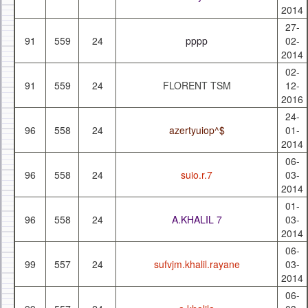
2014
27-
91
559
24
pppp
02-
2014
02-
91
559
24
FLORENT TSM
12-
2016
24-
96
558
24
azertyuiop^$
01-
2014
06-
96
558
24
suio.r.7
03-
2014
01-
96
558
24
A.KHALIL 7
03-
2014
06-
99
557
24
sufvjm.khalil.rayane
03-
2014
06-