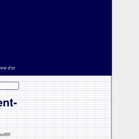
ivre d'or
ent-
ditif.