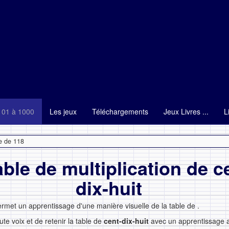
101 à 1000
Les jeux
Téléchargements
Jeux Livres ...
L
e de 118
able de multiplication de c
dix-huit
ermet un apprentissage d'une manière visuelle de la table de
.
ute voix et de retenir la table de
cent-dix-huit
avec un apprentissage au