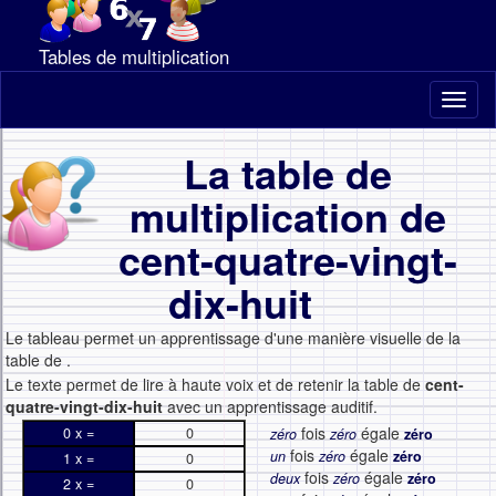
Tables de multiplication
Toggl
naviga
La table de
multiplication de
cent-quatre-vingt-
dix-huit
Le tableau permet un apprentissage d'une manière visuelle de la
table de
.
Le texte permet de lire à haute voix et de retenir la table de
cent-
quatre-vingt-dix-huit
avec un apprentissage auditif.
fois
égale
0 x =
0
zéro
zéro
zéro
fois
égale
un
zéro
zéro
1 x =
0
fois
égale
deux
zéro
zéro
2 x =
0