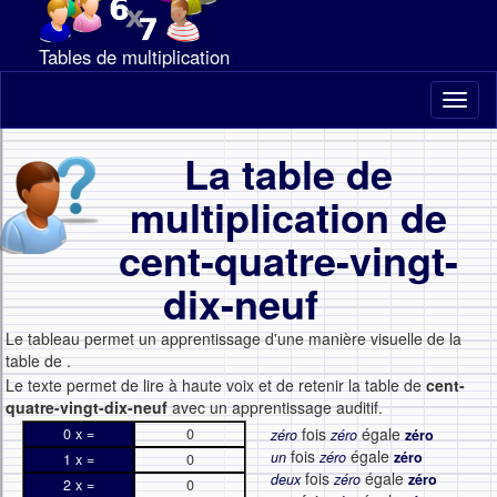
Tables de multiplication
Toggl
naviga
La table de
multiplication de
cent-quatre-vingt-
dix-neuf
Le tableau permet un apprentissage d'une manière visuelle de la
table de
.
Le texte permet de lire à haute voix et de retenir la table de
cent-
quatre-vingt-dix-neuf
avec un apprentissage auditif.
fois
égale
0 x =
0
zéro
zéro
zéro
fois
égale
un
zéro
zéro
1 x =
0
fois
égale
deux
zéro
zéro
2 x =
0