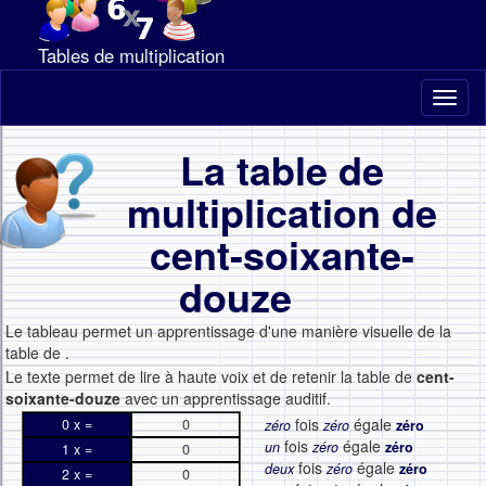
Tables de multiplication
Toggl
naviga
La table de
multiplication de
cent-soixante-
douze
Le tableau permet un apprentissage d'une manière visuelle de la
table de
.
Le texte permet de lire à haute voix et de retenir la table de
cent-
soixante-douze
avec un apprentissage auditif.
fois
égale
0 x =
0
zéro
zéro
zéro
fois
égale
un
zéro
zéro
1 x =
0
fois
égale
deux
zéro
zéro
2 x =
0