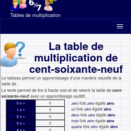
Tables de multiplication
Toggl
naviga
La table de
multiplication de
cent-soixante-neuf
Le tableau permet un apprentissage d'une manière visuelle de la
table de
.
Le texte permet de lire à haute voix et de retenir la table de
cent-
soixante-neuf
avec un apprentissage auditif.
fois
égale
0 x =
0
zéro
zéro
zéro
fois
égale
un
zéro
zéro
1 x =
0
fois
égale
deux
zéro
zéro
2 x =
0
fois
égale
trois
zéro
zéro
3 x =
0
fois
égale
quatre
zéro
zéro
4 x =
0