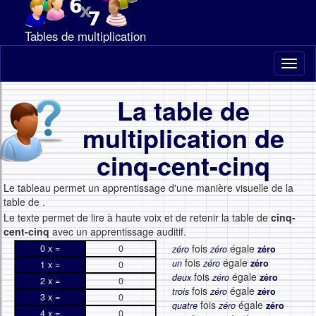
Tables de multiplication
Toggl
naviga
La table de
multiplication de
cinq-cent-cinq
Le tableau permet un apprentissage d'une manière visuelle de la
table de
.
Le texte permet de lire à haute voix et de retenir la table de
cinq-
cent-cinq
avec un apprentissage auditif.
fois
égale
0 x =
0
zéro
zéro
zéro
fois
égale
un
zéro
zéro
1 x =
0
fois
égale
deux
zéro
zéro
2 x =
0
fois
égale
trois
zéro
zéro
3 x =
0
fois
égale
quatre
zéro
zéro
4 x =
0