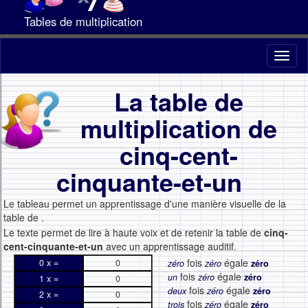
Tables de multiplication
Toggl
naviga
La table de
multiplication de
cinq-cent-
cinquante-et-un
Le tableau permet un apprentissage d'une manière visuelle de la
table de
.
Le texte permet de lire à haute voix et de retenir la table de
cinq-
cent-cinquante-et-un
avec un apprentissage auditif.
fois
égale
0 x =
0
zéro
zéro
zéro
fois
égale
un
zéro
zéro
1 x =
0
fois
égale
deux
zéro
zéro
2 x =
0
fois
égale
trois
zéro
zéro