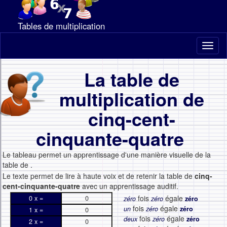
Tables de multiplication
Toggl
naviga
La table de
multiplication de
cinq-cent-
cinquante-quatre
Le tableau permet un apprentissage d'une manière visuelle de la
table de
.
Le texte permet de lire à haute voix et de retenir la table de
cinq-
cent-cinquante-quatre
avec un apprentissage auditif.
fois
égale
0 x =
0
zéro
zéro
zéro
fois
égale
un
zéro
zéro
1 x =
0
fois
égale
deux
zéro
zéro
2 x =
0