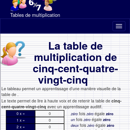
Tables de multiplication
Toggl
naviga
La table de
multiplication de
cinq-cent-quatre-
vingt-cinq
Le tableau permet un apprentissage d'une manière visuelle de la
table de
.
Le texte permet de lire à haute voix et de retenir la table de
cinq-
cent-quatre-vingt-cinq
avec un apprentissage auditif.
fois
égale
0 x =
0
zéro
zéro
zéro
fois
égale
un
zéro
zéro
1 x =
0
fois
égale
deux
zéro
zéro
2 x =
0