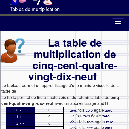
Tables de multiplication
Toggl
naviga
La table de
multiplication de
cinq-cent-quatre-
vingt-dix-neuf
Le tableau permet un apprentissage d'une manière visuelle de la
table de
.
Le texte permet de lire à haute voix et de retenir la table de
cinq-
cent-quatre-vingt-dix-neuf
avec un apprentissage auditif.
fois
égale
0 x =
0
zéro
zéro
zéro
fois
égale
un
zéro
zéro
1 x =
0
fois
égale
deux
zéro
zéro
2 x =
0
fois
égale
trois
zéro
zéro