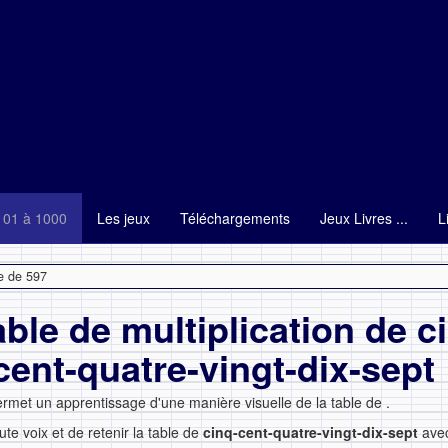
101 à 1000
Les jeux
Téléchargements
Jeux Livres ...
L
e de 597
able de multiplication de c
cent-quatre-vingt-dix-sept
ermet un apprentissage d'une manière visuelle de la table de
.
ute voix et de retenir la table de
cinq-cent-quatre-vingt-dix-sept
ave