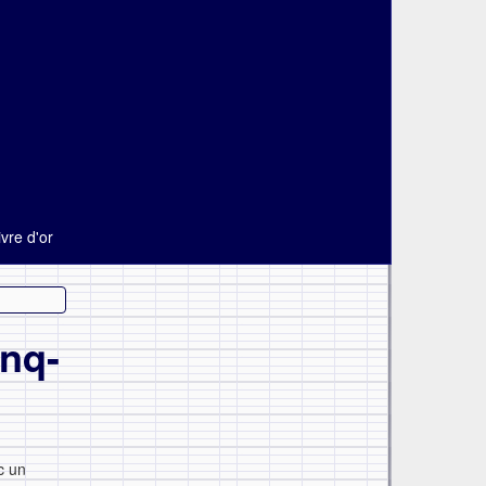
ivre d'or
inq-
c un