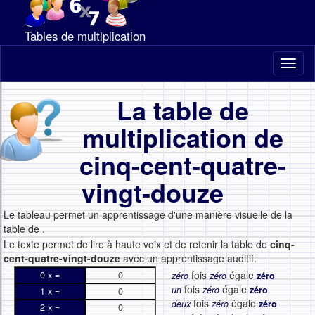
Tables de multiplication
Toggl
naviga
La table de
multiplication de
cinq-cent-quatre-
vingt-douze
Le tableau permet un apprentissage d'une manière visuelle de la
table de
.
Le texte permet de lire à haute voix et de retenir la table de
cinq-
cent-quatre-vingt-douze
avec un apprentissage auditif.
fois
égale
0 x =
0
zéro
zéro
zéro
fois
égale
un
zéro
zéro
1 x =
0
fois
égale
deux
zéro
zéro
2 x =
0