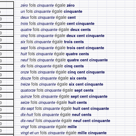
fois
égale
zéro
cinquante
zéro
fois
égale
un
cinquante
cinquante
0
fois
égale
deux
cinquante
cent
0
fois
égale
trois
cinquante
cent cinquante
0
fois
égale
quatre
cinquante
deux cents
0
fois
égale
cinq
cinquante
deux cent cinquante
0
fois
égale
six
cinquante
trois cents
0
fois
égale
sept
cinquante
trois cent cinquante
fois
égale
0
huit
cinquante
quatre cents
fois
égale
neuf
cinquante
quatre cent cinquante
0
fois
égale
dix
cinquante
cinq cents
0
fois
égale
onze
cinquante
cinq cent cinquante
0
fois
égale
douze
cinquante
six cents
0
fois
égale
treize
cinquante
six cent cinquante
0
fois
égale
quatorze
cinquante
sept cents
0
fois
égale
quinze
cinquante
sept cent cinquante
fois
égale
seize
cinquante
huit cents
0
fois
égale
dix-sept
cinquante
huit cent cinquante
0
fois
égale
dix-huit
cinquante
neuf cents
0
fois
égale
dix-neuf
cinquante
neuf cent cinquante
0
fois
égale
vingt
cinquante
mille
0
fois
égale
vingt-et-un
cinquante
mille cinquante