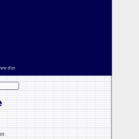
ivre d'or
e
if.