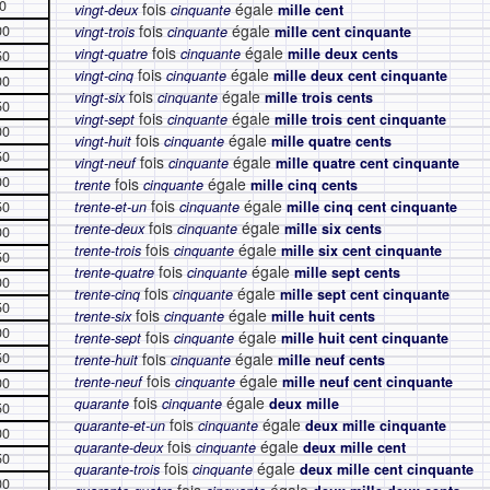
0
fois
égale
vingt-deux
cinquante
mille cent
fois
égale
00
vingt-trois
cinquante
mille cent cinquante
fois
égale
vingt-quatre
cinquante
mille deux cents
50
fois
égale
vingt-cinq
cinquante
mille deux cent cinquante
00
fois
égale
vingt-six
cinquante
mille trois cents
50
fois
égale
vingt-sept
cinquante
mille trois cent cinquante
00
fois
égale
vingt-huit
cinquante
mille quatre cents
50
fois
égale
vingt-neuf
cinquante
mille quatre cent cinquante
00
fois
égale
trente
cinquante
mille cinq cents
fois
égale
50
trente-et-un
cinquante
mille cinq cent cinquante
fois
égale
trente-deux
cinquante
mille six cents
00
fois
égale
trente-trois
cinquante
mille six cent cinquante
50
fois
égale
trente-quatre
cinquante
mille sept cents
00
fois
égale
trente-cinq
cinquante
mille sept cent cinquante
50
fois
égale
trente-six
cinquante
mille huit cents
00
fois
égale
trente-sept
cinquante
mille huit cent cinquante
50
fois
égale
trente-huit
cinquante
mille neuf cents
fois
égale
trente-neuf
cinquante
mille neuf cent cinquante
00
fois
égale
quarante
cinquante
deux mille
50
fois
égale
quarante-et-un
cinquante
deux mille cinquante
00
fois
égale
quarante-deux
cinquante
deux mille cent
50
fois
égale
quarante-trois
cinquante
deux mille cent cinquante
00