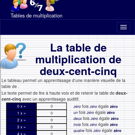
Tables de multiplication
Toggl
naviga
La table de
multiplication de
deux-cent-cinq
Le tableau permet un apprentissage d'une manière visuelle de la
table de
.
Le texte permet de lire à haute voix et de retenir la table de
deux-
cent-cinq
avec un apprentissage auditif.
fois
égale
0 x =
0
zéro
zéro
zéro
fois
égale
un
zéro
zéro
1 x =
0
fois
égale
deux
zéro
zéro
2 x =
0
fois
égale
trois
zéro
zéro
3 x =
0
fois
égale
quatre
zéro
zéro
4 x =
0