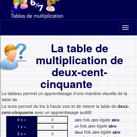
Tables de multiplication
Toggl
naviga
La table de
multiplication de
deux-cent-
cinquante
Le tableau permet un apprentissage d'une manière visuelle de la
table de
.
Le texte permet de lire à haute voix et de retenir la table de
deux-
cent-cinquante
avec un apprentissage auditif.
fois
égale
0 x =
0
zéro
zéro
zéro
fois
égale
un
zéro
zéro
1 x =
0
fois
égale
deux
zéro
zéro
2 x =
0