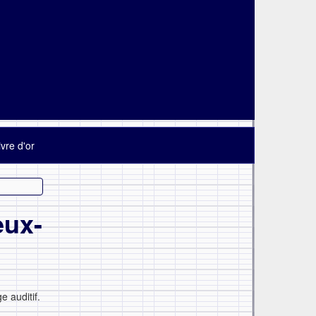
ivre d'or
eux-
 auditif.