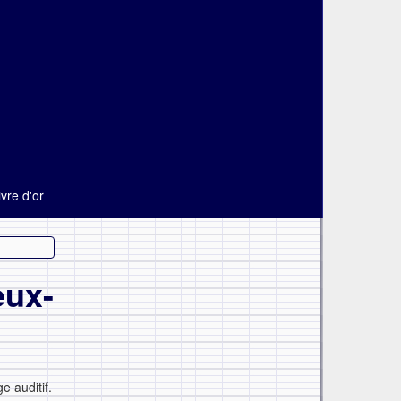
ivre d'or
eux-
 auditif.