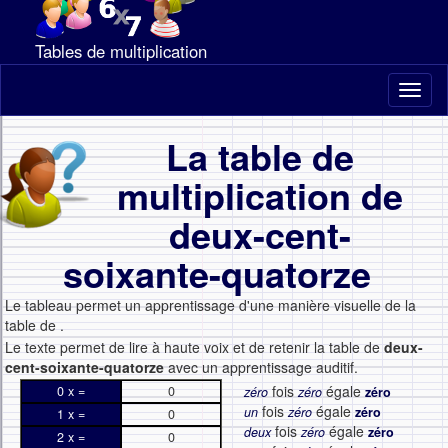
Tables de multiplication
Toggl
naviga
La table de
multiplication de
deux-cent-
soixante-quatorze
Le tableau permet un apprentissage d'une manière visuelle de la
table de
.
Le texte permet de lire à haute voix et de retenir la table de
deux-
cent-soixante-quatorze
avec un apprentissage auditif.
fois
égale
0 x =
0
zéro
zéro
zéro
fois
égale
un
zéro
zéro
1 x =
0
fois
égale
deux
zéro
zéro
2 x =
0