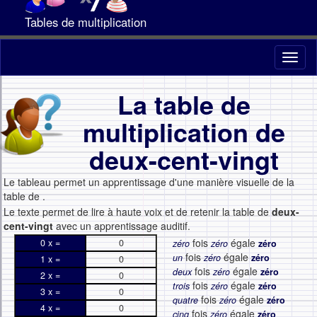
Tables de multiplication
Toggl
naviga
La table de
multiplication de
deux-cent-vingt
Le tableau permet un apprentissage d'une manière visuelle de la
table de
.
Le texte permet de lire à haute voix et de retenir la table de
deux-
cent-vingt
avec un apprentissage auditif.
fois
égale
0 x =
0
zéro
zéro
zéro
fois
égale
un
zéro
zéro
1 x =
0
fois
égale
deux
zéro
zéro
2 x =
0
fois
égale
trois
zéro
zéro
3 x =
0
fois
égale
quatre
zéro
zéro
4 x =
0
fois
égale
cinq
zéro
zéro