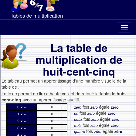
Tables de multiplication
Toggl
naviga
La table de
multiplication de
huit-cent-cinq
Le tableau permet un apprentissage d'une manière visuelle de la
table de
.
Le texte permet de lire à haute voix et de retenir la table de
huit-
cent-cinq
avec un apprentissage auditif.
fois
égale
0 x =
0
zéro
zéro
zéro
fois
égale
un
zéro
zéro
1 x =
0
fois
égale
deux
zéro
zéro
2 x =
0
fois
égale
trois
zéro
zéro
3 x =
0
fois
égale
quatre
zéro
zéro
4 x =
0