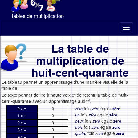
Tables de multiplication
Toggl
naviga
La table de
multiplication de
huit-cent-quarante
Le tableau permet un apprentissage d'une manière visuelle de la
table de
.
Le texte permet de lire à haute voix et de retenir la table de
huit-
cent-quarante
avec un apprentissage auditif.
fois
égale
0 x =
0
zéro
zéro
zéro
fois
égale
un
zéro
zéro
1 x =
0
fois
égale
deux
zéro
zéro
2 x =
0
fois
égale
trois
zéro
zéro
3 x =
0
fois
égale
quatre
zéro
zéro
4 x =
0