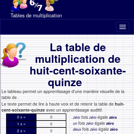
Tables de multiplication
Toggl
naviga
La table de
multiplication de
huit-cent-soixante-
quinze
Le tableau permet un apprentissage d'une manière visuelle de la
table de
.
Le texte permet de lire à haute voix et de retenir la table de
huit-
cent-soixante-quinze
avec un apprentissage auditif.
fois
égale
0 x =
0
zéro
zéro
zéro
fois
égale
un
zéro
zéro
1 x =
0
fois
égale
deux
zéro
zéro
2 x =
0