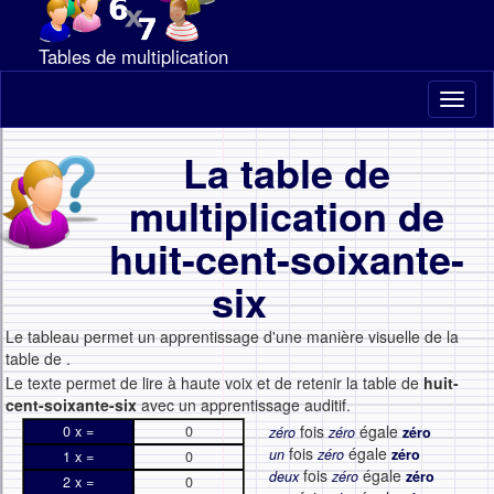
Tables de multiplication
Toggl
naviga
La table de
multiplication de
huit-cent-soixante-
six
Le tableau permet un apprentissage d'une manière visuelle de la
table de
.
Le texte permet de lire à haute voix et de retenir la table de
huit-
cent-soixante-six
avec un apprentissage auditif.
fois
égale
0 x =
0
zéro
zéro
zéro
fois
égale
un
zéro
zéro
1 x =
0
fois
égale
deux
zéro
zéro
2 x =
0