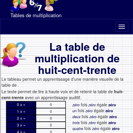
Tables de multiplication
Toggl
naviga
La table de
multiplication de
huit-cent-trente
Le tableau permet un apprentissage d'une manière visuelle de la
table de
.
Le texte permet de lire à haute voix et de retenir la table de
huit-
cent-trente
avec un apprentissage auditif.
fois
égale
0 x =
0
zéro
zéro
zéro
fois
égale
un
zéro
zéro
1 x =
0
fois
égale
deux
zéro
zéro
2 x =
0
fois
égale
trois
zéro
zéro
3 x =
0
fois
égale
quatre
zéro
zéro
4 x =
0