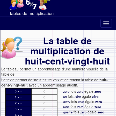
Tables de multiplication
Toggl
naviga
La table de
multiplication de
huit-cent-vingt-huit
Le tableau permet un apprentissage d'une manière visuelle de la
table de
.
Le texte permet de lire à haute voix et de retenir la table de
huit-
cent-vingt-huit
avec un apprentissage auditif.
fois
égale
0 x =
0
zéro
zéro
zéro
fois
égale
un
zéro
zéro
1 x =
0
fois
égale
deux
zéro
zéro
2 x =
0
fois
égale
trois
zéro
zéro
3 x =
0
fois
égale
quatre
zéro
zéro
4 x =
0