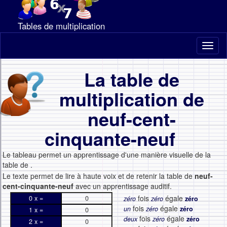
Tables de multiplication
Toggl
naviga
La table de
multiplication de
neuf-cent-
cinquante-neuf
Le tableau permet un apprentissage d'une manière visuelle de la
table de
.
Le texte permet de lire à haute voix et de retenir la table de
neuf-
cent-cinquante-neuf
avec un apprentissage auditif.
fois
égale
0 x =
0
zéro
zéro
zéro
fois
égale
un
zéro
zéro
1 x =
0
fois
égale
deux
zéro
zéro
2 x =
0