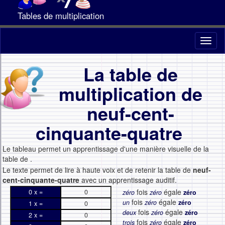
Tables de multiplication
Toggl
naviga
La table de
multiplication de
neuf-cent-
cinquante-quatre
Le tableau permet un apprentissage d'une manière visuelle de la
table de
.
Le texte permet de lire à haute voix et de retenir la table de
neuf-
cent-cinquante-quatre
avec un apprentissage auditif.
fois
égale
0 x =
0
zéro
zéro
zéro
fois
égale
un
zéro
zéro
1 x =
0
fois
égale
deux
zéro
zéro
2 x =
0
fois
égale
trois
zéro
zéro