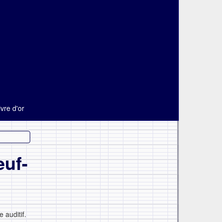
ivre d'or
euf-
 auditif.