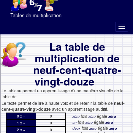
Tables de multiplication
Toggl
naviga
La table de
multiplication de
neuf-cent-quatre-
vingt-douze
Le tableau permet un apprentissage d'une manière visuelle de la
table de
.
Le texte permet de lire à haute voix et de retenir la table de
neuf-
cent-quatre-vingt-douze
avec un apprentissage auditif.
fois
égale
0 x =
0
zéro
zéro
zéro
fois
égale
un
zéro
zéro
1 x =
0
fois
égale
deux
zéro
zéro
2 x =
0