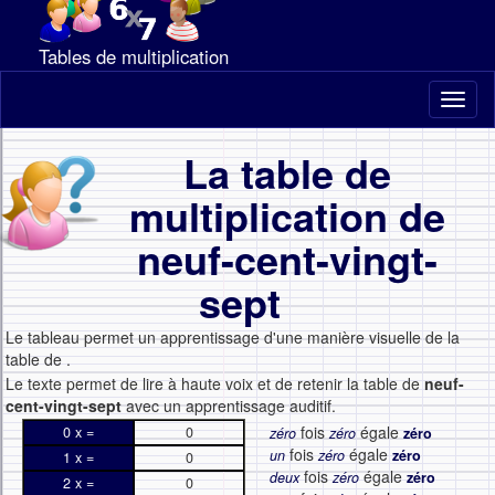
Tables de multiplication
Toggl
naviga
La table de
multiplication de
neuf-cent-vingt-
sept
Le tableau permet un apprentissage d'une manière visuelle de la
table de
.
Le texte permet de lire à haute voix et de retenir la table de
neuf-
cent-vingt-sept
avec un apprentissage auditif.
fois
égale
0 x =
0
zéro
zéro
zéro
fois
égale
un
zéro
zéro
1 x =
0
fois
égale
deux
zéro
zéro
2 x =
0