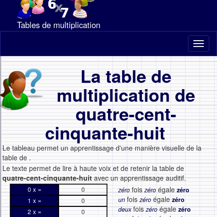
Tables de multiplication
Toggl
naviga
La table de
multiplication de
quatre-cent-
cinquante-huit
Le tableau permet un apprentissage d'une manière visuelle de la
table de
.
Le texte permet de lire à haute voix et de retenir la table de
quatre-cent-cinquante-huit
avec un apprentissage auditif.
fois
égale
0 x =
0
zéro
zéro
zéro
fois
égale
un
zéro
zéro
1 x =
0
fois
égale
deux
zéro
zéro
2 x =
0