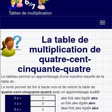
Tables de multiplication
Toggl
naviga
La table de
multiplication de
quatre-cent-
cinquante-quatre
Le tableau permet un apprentissage d'une manière visuelle de la
table de
.
Le texte permet de lire à haute voix et de retenir la table de
quatre-cent-cinquante-quatre
avec un apprentissage auditif.
fois
égale
0 x =
0
zéro
zéro
zéro
fois
égale
un
zéro
zéro
1 x =
0
fois
égale
deux
zéro
zéro
2 x =
0