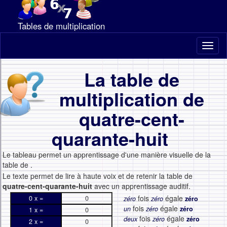
Tables de multiplication
Toggl
naviga
La table de
multiplication de
quatre-cent-
quarante-huit
Le tableau permet un apprentissage d'une manière visuelle de la
table de
.
Le texte permet de lire à haute voix et de retenir la table de
quatre-cent-quarante-huit
avec un apprentissage auditif.
fois
égale
0 x =
0
zéro
zéro
zéro
fois
égale
un
zéro
zéro
1 x =
0
fois
égale
deux
zéro
zéro
2 x =
0