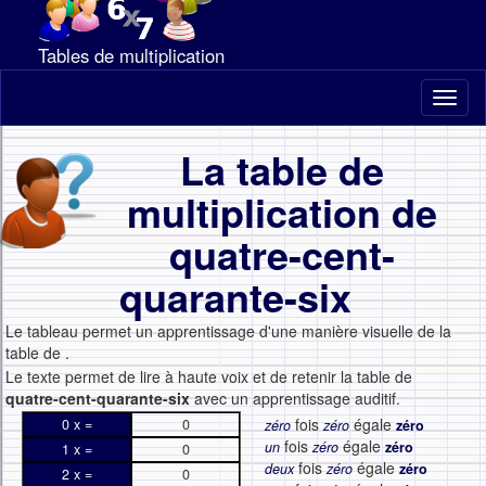
Tables de multiplication
Toggl
naviga
La table de
multiplication de
quatre-cent-
quarante-six
Le tableau permet un apprentissage d'une manière visuelle de la
table de
.
Le texte permet de lire à haute voix et de retenir la table de
quatre-cent-quarante-six
avec un apprentissage auditif.
fois
égale
0 x =
0
zéro
zéro
zéro
fois
égale
un
zéro
zéro
1 x =
0
fois
égale
deux
zéro
zéro
2 x =
0