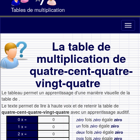
Tables de multiplication
Toggl
naviga
La table de
multiplication de
quatre-cent-quatre-
vingt-quatre
Le tableau permet un apprentissage d'une manière visuelle de la
table de
.
Le texte permet de lire à haute voix et de retenir la table de
quatre-cent-quatre-vingt-quatre
avec un apprentissage auditif.
fois
égale
0 x =
0
zéro
zéro
zéro
fois
égale
un
zéro
zéro
1 x =
0
fois
égale
deux
zéro
zéro
2 x =
0
fois
égale
trois
zéro
zéro