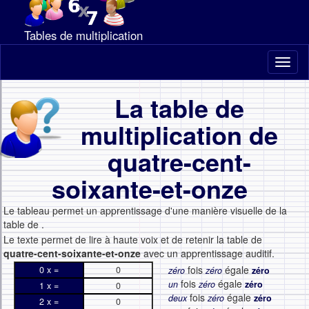
Tables de multiplication
Toggl
naviga
La table de
multiplication de
quatre-cent-
soixante-et-onze
Le tableau permet un apprentissage d'une manière visuelle de la
table de
.
Le texte permet de lire à haute voix et de retenir la table de
quatre-cent-soixante-et-onze
avec un apprentissage auditif.
fois
égale
0 x =
0
zéro
zéro
zéro
fois
égale
un
zéro
zéro
1 x =
0
fois
égale
deux
zéro
zéro
2 x =
0