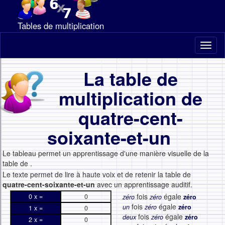
Tables de multiplication
Toggl
naviga
La table de
multiplication de
quatre-cent-
soixante-et-un
Le tableau permet un apprentissage d'une manière visuelle de la
table de
.
Le texte permet de lire à haute voix et de retenir la table de
quatre-cent-soixante-et-un
avec un apprentissage auditif.
fois
égale
0 x =
0
zéro
zéro
zéro
fois
égale
un
zéro
zéro
1 x =
0
fois
égale
deux
zéro
zéro
2 x =
0