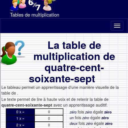
Tables de multiplication
Toggl
naviga
La table de
multiplication de
quatre-cent-
soixante-sept
Le tableau permet un apprentissage d'une manière visuelle de la
table de
.
Le texte permet de lire à haute voix et de retenir la table de
quatre-cent-soixante-sept
avec un apprentissage auditif.
fois
égale
0 x =
0
zéro
zéro
zéro
fois
égale
un
zéro
zéro
1 x =
0
fois
égale
deux
zéro
zéro
2 x =
0