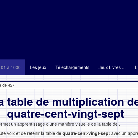
101 à 1000
Les jeux
Téléchargements
Jeux Livres ...
L
e de 427
a table de multiplication d
quatre-cent-vingt-sept
ermet un apprentissage d'une manière visuelle de la table de
.
ute voix et de retenir la table de
quatre-cent-vingt-sept
avec un appr