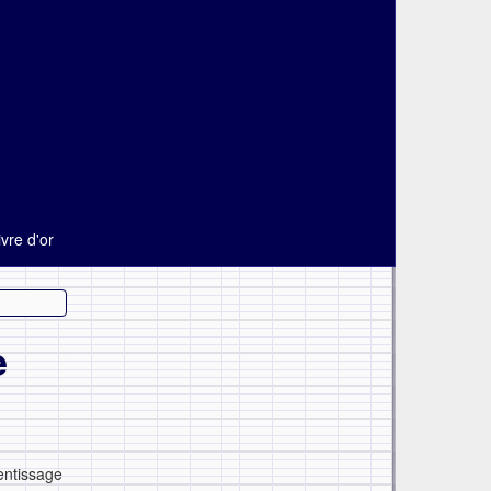
ivre d'or
e
entissage