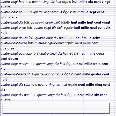
fois
égale
quatre-vingt-huit
quatre-vingt-dix-huit
huit mille six cent vingt-
quatre
fois
égale
quatre-vingt-neuf
quatre-vingt-dix-huit
huit mille sept cent
vingt-deux
fois
égale
quatre-vingt-dix
quatre-vingt-dix-huit
huit mille huit cent vingt
fois
égale
quatre-vingt-onze
quatre-vingt-dix-huit
huit mille neuf cent dix-
huit
fois
égale
quatre-vingt-douze
quatre-vingt-dix-huit
neuf mille seize
fois
égale
quatre-vingt-treize
quatre-vingt-dix-huit
neuf mille cent
quatorze
fois
égale
quatre-vingt-quatorze
quatre-vingt-dix-huit
neuf mille deux
cent douze
fois
égale
quatre-vingt-quinze
quatre-vingt-dix-huit
neuf mille trois cent
dix
fois
égale
quatre-vingt-seize
quatre-vingt-dix-huit
neuf mille quatre cent
huit
fois
égale
quatre-vingt-dix-sept
quatre-vingt-dix-huit
neuf mille cinq cent
six
fois
égale
quatre-vingt-dix-huit
quatre-vingt-dix-huit
neuf mille six cent
quatre