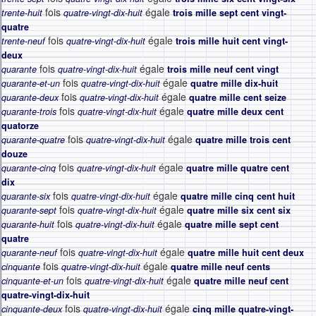
fois
égale
trente-huit
quatre-vingt-dix-huit
trois mille sept cent vingt-
quatre
fois
égale
trente-neuf
quatre-vingt-dix-huit
trois mille huit cent vingt-
deux
fois
égale
quarante
quatre-vingt-dix-huit
trois mille neuf cent vingt
fois
égale
quarante-et-un
quatre-vingt-dix-huit
quatre mille dix-huit
fois
égale
quarante-deux
quatre-vingt-dix-huit
quatre mille cent seize
fois
égale
quarante-trois
quatre-vingt-dix-huit
quatre mille deux cent
quatorze
fois
égale
quarante-quatre
quatre-vingt-dix-huit
quatre mille trois cent
douze
fois
égale
quarante-cinq
quatre-vingt-dix-huit
quatre mille quatre cent
dix
fois
égale
quarante-six
quatre-vingt-dix-huit
quatre mille cinq cent huit
fois
égale
quarante-sept
quatre-vingt-dix-huit
quatre mille six cent six
fois
égale
quarante-huit
quatre-vingt-dix-huit
quatre mille sept cent
quatre
fois
égale
quarante-neuf
quatre-vingt-dix-huit
quatre mille huit cent deux
fois
égale
cinquante
quatre-vingt-dix-huit
quatre mille neuf cents
fois
égale
cinquante-et-un
quatre-vingt-dix-huit
quatre mille neuf cent
quatre-vingt-dix-huit
fois
égale
cinquante-deux
quatre-vingt-dix-huit
cinq mille quatre-vingt-