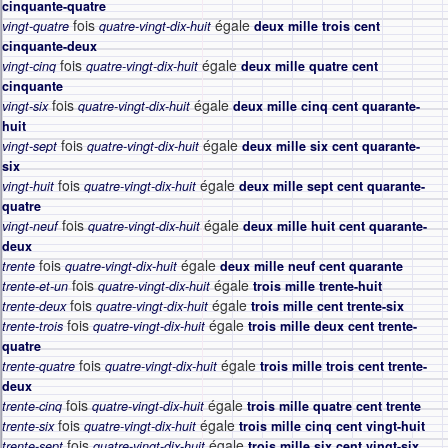
cinquante-quatre
fois
égale
vingt-quatre
quatre-vingt-dix-huit
deux mille trois cent
cinquante-deux
fois
égale
vingt-cinq
quatre-vingt-dix-huit
deux mille quatre cent
cinquante
fois
égale
vingt-six
quatre-vingt-dix-huit
deux mille cinq cent quarante-
huit
fois
égale
vingt-sept
quatre-vingt-dix-huit
deux mille six cent quarante-
six
fois
égale
vingt-huit
quatre-vingt-dix-huit
deux mille sept cent quarante-
quatre
fois
égale
vingt-neuf
quatre-vingt-dix-huit
deux mille huit cent quarante-
deux
fois
égale
trente
quatre-vingt-dix-huit
deux mille neuf cent quarante
fois
égale
trente-et-un
quatre-vingt-dix-huit
trois mille trente-huit
fois
égale
trente-deux
quatre-vingt-dix-huit
trois mille cent trente-six
fois
égale
trente-trois
quatre-vingt-dix-huit
trois mille deux cent trente-
quatre
fois
égale
trente-quatre
quatre-vingt-dix-huit
trois mille trois cent trente-
deux
fois
égale
trente-cinq
quatre-vingt-dix-huit
trois mille quatre cent trente
fois
égale
trente-six
quatre-vingt-dix-huit
trois mille cinq cent vingt-huit
fois
égale
trente-sept
quatre-vingt-dix-huit
trois mille six cent vingt-six