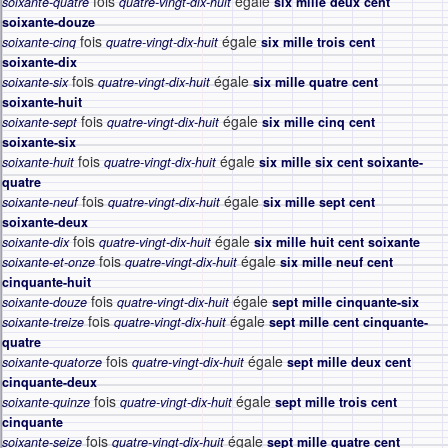
fois
égale
soixante-quatre
quatre-vingt-dix-huit
six mille deux cent
soixante-douze
fois
égale
soixante-cinq
quatre-vingt-dix-huit
six mille trois cent
soixante-dix
fois
égale
soixante-six
quatre-vingt-dix-huit
six mille quatre cent
soixante-huit
fois
égale
soixante-sept
quatre-vingt-dix-huit
six mille cinq cent
soixante-six
fois
égale
soixante-huit
quatre-vingt-dix-huit
six mille six cent soixante-
quatre
fois
égale
soixante-neuf
quatre-vingt-dix-huit
six mille sept cent
soixante-deux
fois
égale
soixante-dix
quatre-vingt-dix-huit
six mille huit cent soixante
fois
égale
soixante-et-onze
quatre-vingt-dix-huit
six mille neuf cent
cinquante-huit
fois
égale
soixante-douze
quatre-vingt-dix-huit
sept mille cinquante-six
fois
égale
soixante-treize
quatre-vingt-dix-huit
sept mille cent cinquante-
quatre
fois
égale
soixante-quatorze
quatre-vingt-dix-huit
sept mille deux cent
cinquante-deux
fois
égale
soixante-quinze
quatre-vingt-dix-huit
sept mille trois cent
cinquante
fois
égale
soixante-seize
quatre-vingt-dix-huit
sept mille quatre cent