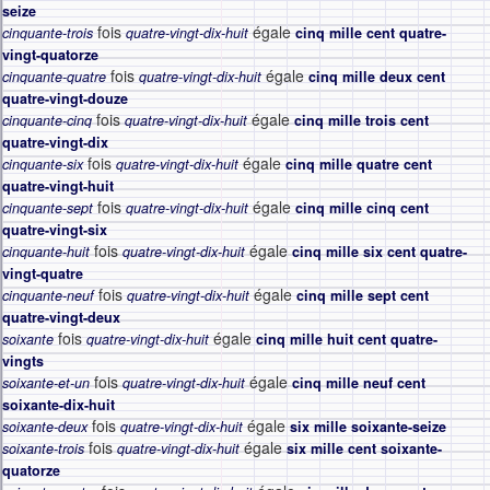
seize
fois
égale
cinquante-trois
quatre-vingt-dix-huit
cinq mille cent quatre-
vingt-quatorze
fois
égale
cinquante-quatre
quatre-vingt-dix-huit
cinq mille deux cent
quatre-vingt-douze
fois
égale
cinquante-cinq
quatre-vingt-dix-huit
cinq mille trois cent
quatre-vingt-dix
fois
égale
cinquante-six
quatre-vingt-dix-huit
cinq mille quatre cent
quatre-vingt-huit
fois
égale
cinquante-sept
quatre-vingt-dix-huit
cinq mille cinq cent
quatre-vingt-six
fois
égale
cinquante-huit
quatre-vingt-dix-huit
cinq mille six cent quatre-
vingt-quatre
fois
égale
cinquante-neuf
quatre-vingt-dix-huit
cinq mille sept cent
quatre-vingt-deux
fois
égale
soixante
quatre-vingt-dix-huit
cinq mille huit cent quatre-
vingts
fois
égale
soixante-et-un
quatre-vingt-dix-huit
cinq mille neuf cent
soixante-dix-huit
fois
égale
soixante-deux
quatre-vingt-dix-huit
six mille soixante-seize
fois
égale
soixante-trois
quatre-vingt-dix-huit
six mille cent soixante-
quatorze