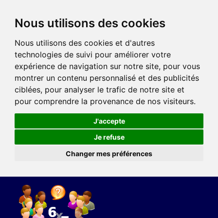
Nous utilisons des cookies
Nous utilisons des cookies et d'autres
technologies de suivi pour améliorer votre
expérience de navigation sur notre site, pour vous
montrer un contenu personnalisé et des publicités
ciblées, pour analyser le trafic de notre site et
pour comprendre la provenance de nos visiteurs.
J'accepte
Je refuse
Changer mes préférences