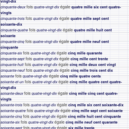
vingt-dix
fois
égale
cinquante-deux
quatre-vingt-dix
quatre mille six cent quatre-
vingts
fois
égale
cinquante-trois
quatre-vingt-dix
quatre mille sept cent
soixante-dix
fois
égale
cinquante-quatre
quatre-vingt-dix
quatre mille huit cent
soixante
fois
égale
cinquante-cinq
quatre-vingt-dix
quatre mille neuf cent
cinquante
fois
égale
cinquante-six
quatre-vingt-dix
cinq mille quarante
fois
égale
cinquante-sept
quatre-vingt-dix
cinq mille cent trente
fois
égale
cinquante-huit
quatre-vingt-dix
cinq mille deux cent vingt
fois
égale
cinquante-neuf
quatre-vingt-dix
cinq mille trois cent dix
fois
égale
soixante
quatre-vingt-dix
cinq mille quatre cents
fois
égale
soixante-et-un
quatre-vingt-dix
cinq mille quatre cent quatre-
vingt-dix
fois
égale
soixante-deux
quatre-vingt-dix
cinq mille cinq cent quatre-
vingts
fois
égale
soixante-trois
quatre-vingt-dix
cinq mille six cent soixante-dix
fois
égale
soixante-quatre
quatre-vingt-dix
cinq mille sept cent soixante
fois
égale
soixante-cinq
quatre-vingt-dix
cinq mille huit cent cinquante
fois
égale
soixante-six
quatre-vingt-dix
cinq mille neuf cent quarante
fois
égale
soixante-sept
quatre-vingt-dix
six mille trente