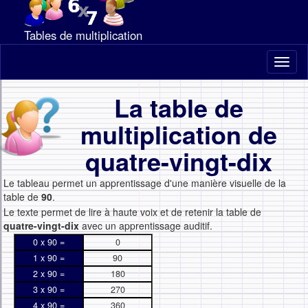
Tables de multiplication
Toggl
naviga
La table de
multiplication de
quatre-vingt-dix
Le tableau permet un apprentissage d'une manière visuelle de la
table de
90
.
Le texte permet de lire à haute voix et de retenir la table de
quatre-vingt-dix
avec un apprentissage auditif.
0 x 90 =
0
1 x 90 =
90
2 x 90 =
180
3 x 90 =
270
4 x 90 =
360