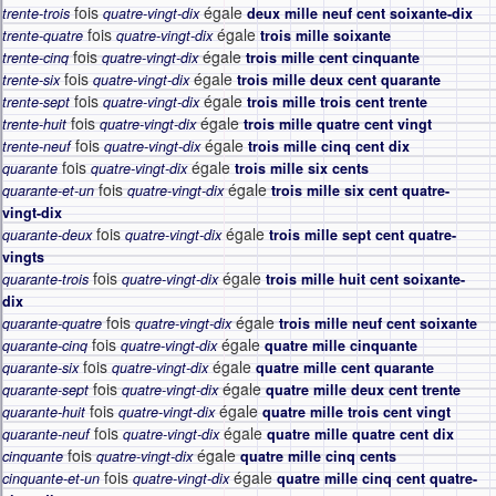
fois
égale
trente-trois
quatre-vingt-dix
deux mille neuf cent soixante-dix
fois
égale
trente-quatre
quatre-vingt-dix
trois mille soixante
fois
égale
trente-cinq
quatre-vingt-dix
trois mille cent cinquante
fois
égale
trente-six
quatre-vingt-dix
trois mille deux cent quarante
fois
égale
trente-sept
quatre-vingt-dix
trois mille trois cent trente
fois
égale
trente-huit
quatre-vingt-dix
trois mille quatre cent vingt
fois
égale
trente-neuf
quatre-vingt-dix
trois mille cinq cent dix
fois
égale
quarante
quatre-vingt-dix
trois mille six cents
fois
égale
quarante-et-un
quatre-vingt-dix
trois mille six cent quatre-
vingt-dix
fois
égale
quarante-deux
quatre-vingt-dix
trois mille sept cent quatre-
vingts
fois
égale
quarante-trois
quatre-vingt-dix
trois mille huit cent soixante-
dix
fois
égale
quarante-quatre
quatre-vingt-dix
trois mille neuf cent soixante
fois
égale
quarante-cinq
quatre-vingt-dix
quatre mille cinquante
fois
égale
quarante-six
quatre-vingt-dix
quatre mille cent quarante
fois
égale
quarante-sept
quatre-vingt-dix
quatre mille deux cent trente
fois
égale
quarante-huit
quatre-vingt-dix
quatre mille trois cent vingt
fois
égale
quarante-neuf
quatre-vingt-dix
quatre mille quatre cent dix
fois
égale
cinquante
quatre-vingt-dix
quatre mille cinq cents
fois
égale
cinquante-et-un
quatre-vingt-dix
quatre mille cinq cent quatre-