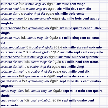
fois
égale
soixante-huit
quatre-vingt-dix
six mille cent vingt
fois
égale
soixante-neuf
quatre-vingt-dix
six mille deux cent dix
fois
égale
soixante-dix
quatre-vingt-dix
six mille trois cents
fois
égale
soixante-et-onze
quatre-vingt-dix
six mille trois cent quatre-
vingt-dix
fois
égale
soixante-douze
quatre-vingt-dix
six mille quatre cent quatre-
vingts
fois
égale
soixante-treize
quatre-vingt-dix
six mille cinq cent soixante-
dix
fois
égale
soixante-quatorze
quatre-vingt-dix
six mille six cent soixante
fois
égale
soixante-quinze
quatre-vingt-dix
six mille sept cent cinquante
fois
égale
soixante-seize
quatre-vingt-dix
six mille huit cent quarante
fois
égale
soixante-dix-sept
quatre-vingt-dix
six mille neuf cent trente
fois
égale
soixante-dix-huit
quatre-vingt-dix
sept mille vingt
fois
égale
soixante-dix-neuf
quatre-vingt-dix
sept mille cent dix
fois
égale
quatre-vingts
quatre-vingt-dix
sept mille deux cents
fois
égale
quatre-vingt-un
quatre-vingt-dix
sept mille deux cent quatre-
vingt-dix
fois
égale
quatre-vingt-deux
quatre-vingt-dix
sept mille trois cent quatre-
vingts
fois
égale
quatre-vingt-trois
quatre-vingt-dix
sept mille quatre cent
soixante-dix