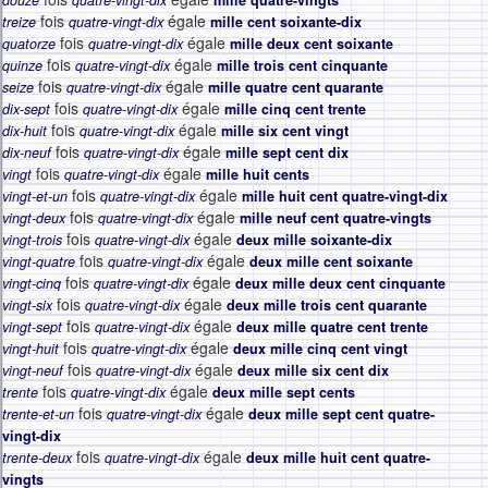
douze
quatre-vingt-dix
mille quatre-vingts
fois
égale
treize
quatre-vingt-dix
mille cent soixante-dix
fois
égale
quatorze
quatre-vingt-dix
mille deux cent soixante
fois
égale
quinze
quatre-vingt-dix
mille trois cent cinquante
fois
égale
seize
quatre-vingt-dix
mille quatre cent quarante
fois
égale
dix-sept
quatre-vingt-dix
mille cinq cent trente
fois
égale
dix-huit
quatre-vingt-dix
mille six cent vingt
fois
égale
dix-neuf
quatre-vingt-dix
mille sept cent dix
fois
égale
vingt
quatre-vingt-dix
mille huit cents
fois
égale
vingt-et-un
quatre-vingt-dix
mille huit cent quatre-vingt-dix
fois
égale
vingt-deux
quatre-vingt-dix
mille neuf cent quatre-vingts
fois
égale
vingt-trois
quatre-vingt-dix
deux mille soixante-dix
fois
égale
vingt-quatre
quatre-vingt-dix
deux mille cent soixante
fois
égale
vingt-cinq
quatre-vingt-dix
deux mille deux cent cinquante
fois
égale
vingt-six
quatre-vingt-dix
deux mille trois cent quarante
fois
égale
vingt-sept
quatre-vingt-dix
deux mille quatre cent trente
fois
égale
vingt-huit
quatre-vingt-dix
deux mille cinq cent vingt
fois
égale
vingt-neuf
quatre-vingt-dix
deux mille six cent dix
fois
égale
trente
quatre-vingt-dix
deux mille sept cents
fois
égale
trente-et-un
quatre-vingt-dix
deux mille sept cent quatre-
vingt-dix
fois
égale
trente-deux
quatre-vingt-dix
deux mille huit cent quatre-
vingts