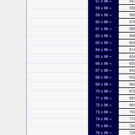
57 x 96 =
54
58 x 96 =
55
59 x 96 =
56
60 x 96 =
57
61 x 96 =
58
62 x 96 =
59
63 x 96 =
60
64 x 96 =
61
65 x 96 =
62
66 x 96 =
63
67 x 96 =
64
68 x 96 =
65
69 x 96 =
66
70 x 96 =
67
71 x 96 =
68
72 x 96 =
69
73 x 96 =
70
74 x 96 =
71
75 x 96 =
72
76 x 96 =
72