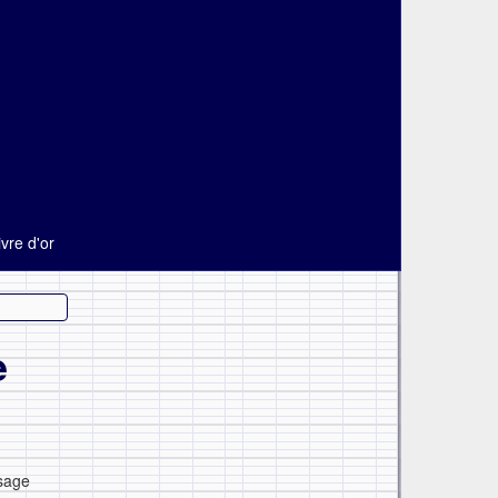
ivre d'or
e
sage