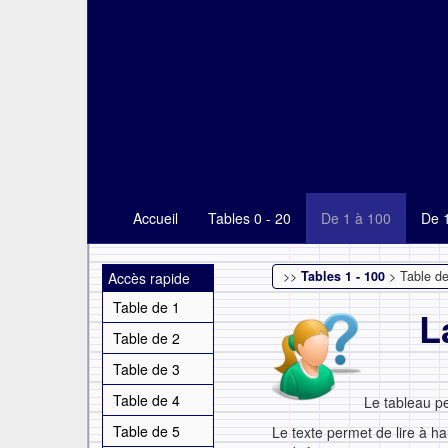
Accueil
Tables 0 - 20
De 1 à 100
De 
>>
Tables 1 - 100
> Table d
Accès rapide
Table de 1
L
Table de 2
Table de 3
Table de 4
Le tableau p
Table de 5
Le texte permet de lire à ha