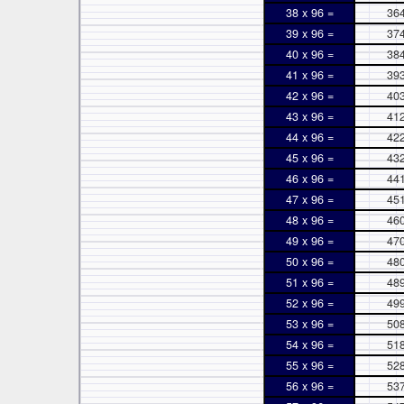
38 x 96 =
36
39 x 96 =
37
40 x 96 =
38
41 x 96 =
39
42 x 96 =
40
43 x 96 =
41
44 x 96 =
42
45 x 96 =
43
46 x 96 =
44
47 x 96 =
45
48 x 96 =
46
49 x 96 =
47
50 x 96 =
48
51 x 96 =
48
52 x 96 =
49
53 x 96 =
50
54 x 96 =
51
55 x 96 =
52
56 x 96 =
53