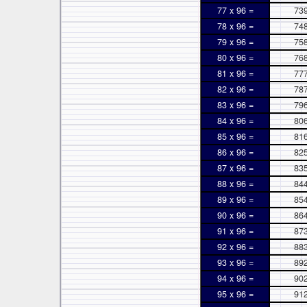
77 x 96 =
73
78 x 96 =
74
79 x 96 =
75
80 x 96 =
76
81 x 96 =
77
82 x 96 =
78
83 x 96 =
79
84 x 96 =
80
85 x 96 =
81
86 x 96 =
82
87 x 96 =
83
88 x 96 =
84
89 x 96 =
85
90 x 96 =
86
91 x 96 =
87
92 x 96 =
88
93 x 96 =
89
94 x 96 =
90
95 x 96 =
91