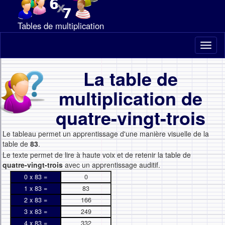
Tables de multiplication
Toggl
naviga
La table de
multiplication de
quatre-vingt-trois
Le tableau permet un apprentissage d'une manière visuelle de la
table de
83
.
Le texte permet de lire à haute voix et de retenir la table de
quatre-vingt-trois
avec un apprentissage auditif.
0 x 83 =
0
1 x 83 =
83
2 x 83 =
166
3 x 83 =
249
4 x 83 =
332