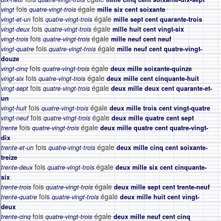
fois
égale
vingt
quatre-vingt-trois
mille six cent soixante
fois
égale
vingt-et-un
quatre-vingt-trois
mille sept cent quarante-trois
fois
égale
vingt-deux
quatre-vingt-trois
mille huit cent vingt-six
fois
égale
vingt-trois
quatre-vingt-trois
mille neuf cent neuf
fois
égale
vingt-quatre
quatre-vingt-trois
mille neuf cent quatre-vingt-
douze
fois
égale
vingt-cinq
quatre-vingt-trois
deux mille soixante-quinze
fois
égale
vingt-six
quatre-vingt-trois
deux mille cent cinquante-huit
fois
égale
vingt-sept
quatre-vingt-trois
deux mille deux cent quarante-et-
un
fois
égale
vingt-huit
quatre-vingt-trois
deux mille trois cent vingt-quatre
fois
égale
vingt-neuf
quatre-vingt-trois
deux mille quatre cent sept
fois
égale
trente
quatre-vingt-trois
deux mille quatre cent quatre-vingt-
dix
fois
égale
trente-et-un
quatre-vingt-trois
deux mille cinq cent soixante-
treize
fois
égale
trente-deux
quatre-vingt-trois
deux mille six cent cinquante-
six
fois
égale
trente-trois
quatre-vingt-trois
deux mille sept cent trente-neuf
fois
égale
trente-quatre
quatre-vingt-trois
deux mille huit cent vingt-
deux
fois
égale
trente-cinq
quatre-vingt-trois
deux mille neuf cent cinq