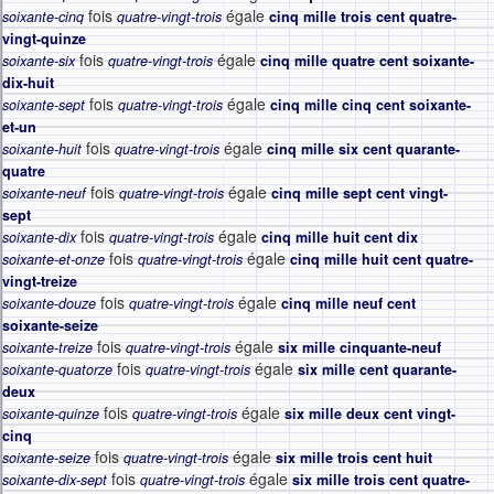
fois
égale
soixante-cinq
quatre-vingt-trois
cinq mille trois cent quatre-
vingt-quinze
fois
égale
soixante-six
quatre-vingt-trois
cinq mille quatre cent soixante-
dix-huit
fois
égale
soixante-sept
quatre-vingt-trois
cinq mille cinq cent soixante-
et-un
fois
égale
soixante-huit
quatre-vingt-trois
cinq mille six cent quarante-
quatre
fois
égale
soixante-neuf
quatre-vingt-trois
cinq mille sept cent vingt-
sept
fois
égale
soixante-dix
quatre-vingt-trois
cinq mille huit cent dix
fois
égale
soixante-et-onze
quatre-vingt-trois
cinq mille huit cent quatre-
vingt-treize
fois
égale
soixante-douze
quatre-vingt-trois
cinq mille neuf cent
soixante-seize
fois
égale
soixante-treize
quatre-vingt-trois
six mille cinquante-neuf
fois
égale
soixante-quatorze
quatre-vingt-trois
six mille cent quarante-
deux
fois
égale
soixante-quinze
quatre-vingt-trois
six mille deux cent vingt-
cinq
fois
égale
soixante-seize
quatre-vingt-trois
six mille trois cent huit
fois
égale
soixante-dix-sept
quatre-vingt-trois
six mille trois cent quatre-