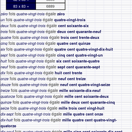
83 x 83 =
6889
fois
égale
zéro
quatre-vingt-trois
zéro
fois
égale
un
quatre-vingt-trois
quatre-vingt-trois
fois
égale
deux
quatre-vingt-trois
cent soixante-six
fois
égale
trois
quatre-vingt-trois
deux cent quarante-neuf
fois
égale
quatre
quatre-vingt-trois
trois cent trente-deux
fois
égale
cinq
quatre-vingt-trois
quatre cent quinze
fois
égale
six
quatre-vingt-trois
quatre cent quatre-vingt-dix-huit
fois
égale
sept
quatre-vingt-trois
cinq cent quatre-vingt-un
fois
égale
huit
quatre-vingt-trois
six cent soixante-quatre
fois
égale
neuf
quatre-vingt-trois
sept cent quarante-sept
fois
égale
dix
quatre-vingt-trois
huit cent trente
fois
égale
onze
quatre-vingt-trois
neuf cent treize
fois
égale
douze
quatre-vingt-trois
neuf cent quatre-vingt-seize
fois
égale
treize
quatre-vingt-trois
mille soixante-dix-neuf
fois
égale
quatorze
quatre-vingt-trois
mille cent soixante-deux
fois
égale
quinze
quatre-vingt-trois
mille deux cent quarante-cinq
fois
égale
seize
quatre-vingt-trois
mille trois cent vingt-huit
fois
égale
dix-sept
quatre-vingt-trois
mille quatre cent onze
fois
égale
dix-huit
quatre-vingt-trois
mille quatre cent quatre-vingt-
quatorze
fois
égale
dix-neuf
quatre-vingt-trois
mille cinq cent soixante-dix-sept