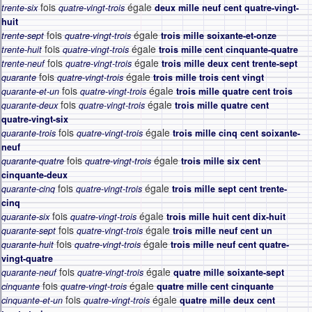
fois
égale
trente-six
quatre-vingt-trois
deux mille neuf cent quatre-vingt-
huit
fois
égale
trente-sept
quatre-vingt-trois
trois mille soixante-et-onze
fois
égale
trente-huit
quatre-vingt-trois
trois mille cent cinquante-quatre
fois
égale
trente-neuf
quatre-vingt-trois
trois mille deux cent trente-sept
fois
égale
quarante
quatre-vingt-trois
trois mille trois cent vingt
fois
égale
quarante-et-un
quatre-vingt-trois
trois mille quatre cent trois
fois
égale
quarante-deux
quatre-vingt-trois
trois mille quatre cent
quatre-vingt-six
fois
égale
quarante-trois
quatre-vingt-trois
trois mille cinq cent soixante-
neuf
fois
égale
quarante-quatre
quatre-vingt-trois
trois mille six cent
cinquante-deux
fois
égale
quarante-cinq
quatre-vingt-trois
trois mille sept cent trente-
cinq
fois
égale
quarante-six
quatre-vingt-trois
trois mille huit cent dix-huit
fois
égale
quarante-sept
quatre-vingt-trois
trois mille neuf cent un
fois
égale
quarante-huit
quatre-vingt-trois
trois mille neuf cent quatre-
vingt-quatre
fois
égale
quarante-neuf
quatre-vingt-trois
quatre mille soixante-sept
fois
égale
cinquante
quatre-vingt-trois
quatre mille cent cinquante
fois
égale
cinquante-et-un
quatre-vingt-trois
quatre mille deux cent