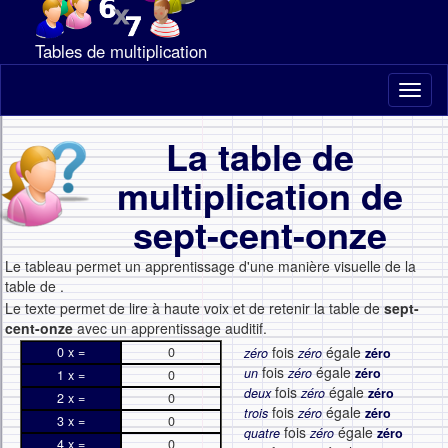
Tables de multiplication
Toggl
naviga
La table de
multiplication de
sept-cent-onze
Le tableau permet un apprentissage d'une manière visuelle de la
table de
.
Le texte permet de lire à haute voix et de retenir la table de
sept-
cent-onze
avec un apprentissage auditif.
fois
égale
0 x =
0
zéro
zéro
zéro
fois
égale
un
zéro
zéro
1 x =
0
fois
égale
deux
zéro
zéro
2 x =
0
fois
égale
trois
zéro
zéro
3 x =
0
fois
égale
quatre
zéro
zéro
4 x =
0