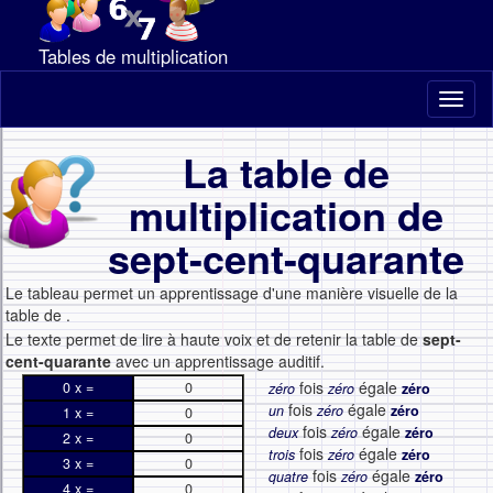
Tables de multiplication
Toggl
naviga
La table de
multiplication de
sept-cent-quarante
Le tableau permet un apprentissage d'une manière visuelle de la
table de
.
Le texte permet de lire à haute voix et de retenir la table de
sept-
cent-quarante
avec un apprentissage auditif.
fois
égale
0 x =
0
zéro
zéro
zéro
fois
égale
un
zéro
zéro
1 x =
0
fois
égale
deux
zéro
zéro
2 x =
0
fois
égale
trois
zéro
zéro
3 x =
0
fois
égale
quatre
zéro
zéro
4 x =
0